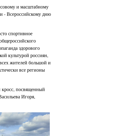
ссовому и масштабному
и - Всероссийскому дню
осто спортивное
 общероссийского
опаганда здорового
кой культурой россиян,
 всех жителей большой и
ктически все регионы
й кросс, посвященный
Васильева Игоря,