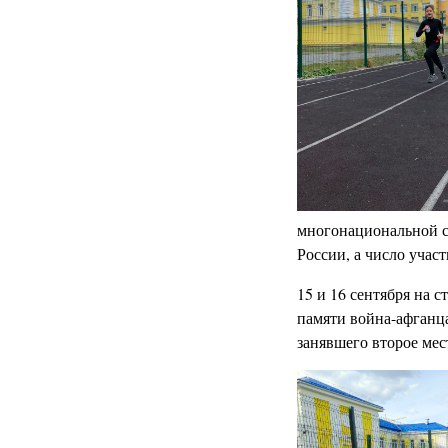
многонациональной с
России, а число учас
15 и 16 сентября на 
памяти война-афганца
занявшего второе ме