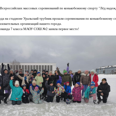
Всероссийских массовых соревнований по конькобежному спорту "Лёд надежд
года на стадионе Уральский трубник прошли соревнования по конькобежному с
зовательных организаций нашего города.
команда 7 класса МАОУ СОШ №2 заняла первое место!