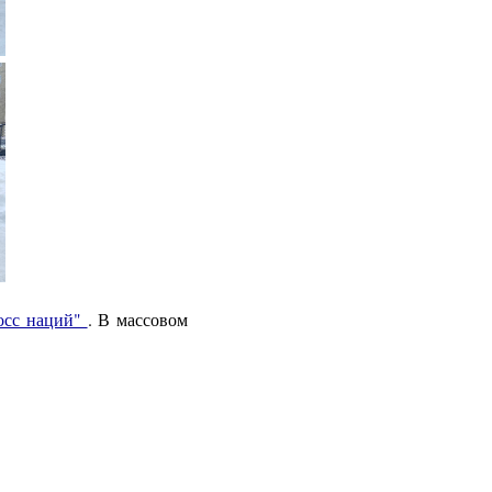
осс наций"
. В массовом