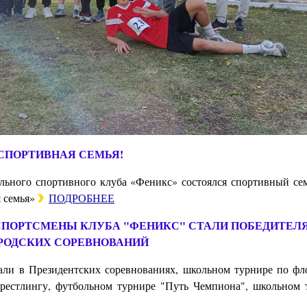
 СПОРТИВНАЯ СЕМЬЯ!
льного спортивного клуба «Феникс» состоялся спортивный се
я семья»
ПОДРОБНЕЕ
А СПОРТСМЕНЫ КЛУБА "ФЕНИКС" СТАЛИ ПОБЕДИТЕЛ
РОДСКИХ СОРЕВНОВАНИЙ
ли в Президентских соревнованиях, школьном турнире по фл
мрестлингу, футбольном турнире "Путь Чемпиона", школьном