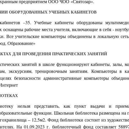
охранным предприятием ООО ЧОО «Святозар».
ЧИИ ОБОРУДОВАННЫХ УЧЕБНЫХ КАБИНЕТОВ
кабинетов –35. Учебные кабинеты оборудованы мультимед
х оснащены рабочие места учителя, включающие в себя - ноутбук
нки. Все учительские компьютеры объединены в локальную сет
род. Образование»
ЕКТАХ ДЛЯ ПРОВЕДЕНИЯ ПРАКТИЧЕСКИХ ЗАНЯТИЙ
ктических занятий в школе функционируют кабинеты, залы, ма
там, экскурсиям, тренировочным занятиям. Компьютеры в к
 целях безопасности административные компьютеры объеди
 Интернет
ИОТЕКАХ
иотеку нельзя представить, как пункт выдачи и приема
бразовательные функции. Школьная библиотека размещена на п
игохранилища – 12,5м2. Фонд библиотеки состоит из художеств
ителях. На 01.09.2023 г. библиотечный фонд составляет 58897