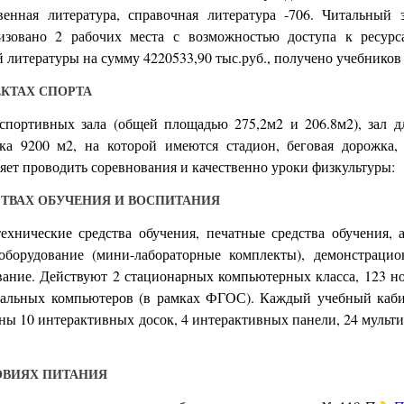
твенная литература, справочная литература -706. Читальный
изовано 2 рабочих места с возможностью доступа к ресур
 литературы на сумму 4220533,90 тыс.руб., получено учебников
ЕКТАХ СПОРТА
спортивных зала (общей площадью 275,2м2 и 206.8м2), зал д
а 9200 м2, на которой имеются стадион, беговая дорожка, 
яет проводить соревнования и качественно уроки физкультуры:
СТВАХ ОБУЧЕНИЯ И ВОСПИТАНИЯ
ехнические средства обучения, печатные средства обучения, 
оборудование (мини-лабораторные комплекты), демонстрацио
вание. Действуют 2 стационарных компьютерных класса, 123 н
нальных компьютеров (в рамках ФГОС). Каждый учебный каб
ены 10 интерактивных досок, 4 интерактивных панели, 24 муль
ОВИЯХ ПИТАНИЯ