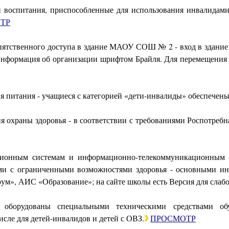
и воспитания, приспособленные для использования инвалида
ТР
ятственного доступа в здание МАОУ СОШ № 2 - вход в здание о
информация об организации шрифтом Брайля. Для перемещения в
я питания - учащиеся с категорией «дети-инвалиды» обеспечен
я охраны здоровья - в соответствии с требованиями Роспотреб
ионным системам и информационно-телекоммуникационным с
ми с ограниченными возможностями здоровья - основными 
м», АИС «Образование»; на сайте школы есть Версия для слаб
 оборудованы специальными техническими средствами об
исле для детей-инвалидов и детей с ОВЗ.
ПРОСМОТР