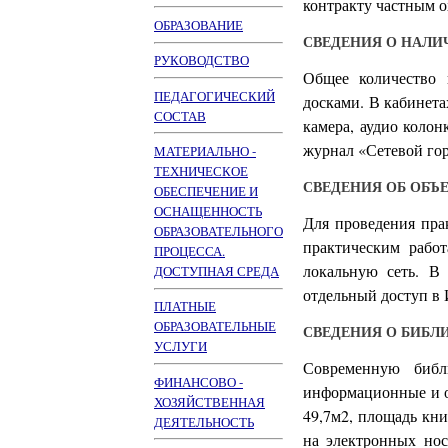
контракту частным 
ОБРАЗОВАНИЕ
СВЕДЕНИЯ О НАЛИ
РУКОВОДСТВО
Общее количество 
ПЕДАГОГИЧЕСКИЙ
досками. В кабинета
СОСТАВ
камера, аудио коло
журнал «Сетевой го
МАТЕРИАЛЬНО -
ТЕХНИЧЕСКОЕ
СВЕДЕНИЯ ОБ ОБЪ
ОБЕСПЕЧЕНИЕ И
ОСНАЩЕННОСТЬ
Для проведения пра
ОБРАЗОВАТЕЛЬНОГО
практическим рабо
ПРОЦЕССА.
локальную сеть. В
ДОСТУПНАЯ СРЕДА
отдельный доступ в
ПЛАТНЫЕ
ОБРАЗОВАТЕЛЬНЫЕ
СВЕДЕНИЯ О БИБЛ
УСЛУГИ
Современную библ
ФИНАНСОВО -
информационные и о
ХОЗЯЙСТВЕННАЯ
49,7м2, площадь кн
ДЕЯТЕЛЬНОСТЬ
на электронных нос