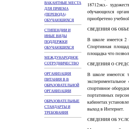
ВАКАНТНЫЕ МЕСТА
18712экз.- художес
ДЛЯ ПРИЕМА
обучающихся орган
(ПЕРЕВОДА)
приобретено учебной
ОБУЧАЮЩИХСЯ
СВЕДЕНИЯ ОБ ОБЪ
СТИПЕНДИИ И
ИНЫЕ ВИДЫ
В школе имеется 2 
ПОДДЕРЖКИ
Спортивная площадк
ОБУЧАЮЩИХСЯ
площадка что позвол
МЕЖДУНАРОДНОЕ
СОТРУДНИЧЕСТВО
СВЕДЕНИЯ О СРЕД
ОРГАНИЗАЦИЯ
В школе имеются: т
ПИТАНИЯ В В
экспериментальное 
ОБРАЗОВАТЕЛЬНОЙ
спортивное оборудо
ОРГАНИЗАЦИИ
портативных персо
ОБРАЗОВАТЕЛЬНЫЕ
кабинетах установл
СТАНДАРТЫ И
выход в Интернет.
ТРЕБОВАНИЯ
СВЕДЕНИЯ ОБ УСЛ