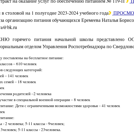
ракт на оказание услуг по обеспечению питанием № 119-П
П
в столовой на 1 полугодие 2023-2024 учебного года
ПРОСМО
за организацию питания обучающихся Еремеева Наталья Борисовна
eva@bk.ru
 горячего питания начальной школы представлено ООО
ториальным отделом Управления Роспотребнадзора по Свердловс
у поставлены на бесплатное питание:
классов – 610 человек
ов следующих категорий:
ей – 141 человек
х семей – 18 человек
век
печения родителей –2 человека
частие в специальной военной операции – 8 человек
питание: Дети с ограниченными возможностями здоровья – 41 человек
век
питание:
 - 2 человека; 5-11 классы - 9человек;
13человек; 5-11 классы - 23человека.